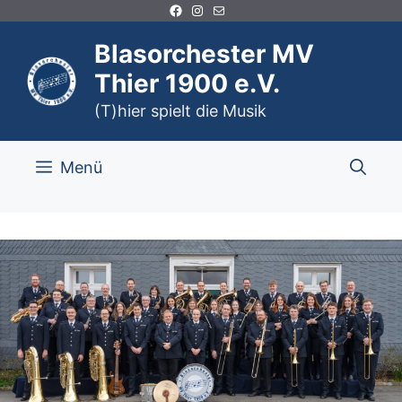
Facebook
Instagram
E-Mail
Zum
Inhalt
Blasorchester MV
springen
Thier 1900 e.V.
(T)hier spielt die Musik
Menü