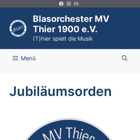
Facebook
Instagram
E-Mail
Zum
Inhalt
Blasorchester MV
springen
Thier 1900 e.V.
(T)hier spielt die Musik
Menü
Jubiläumsorden