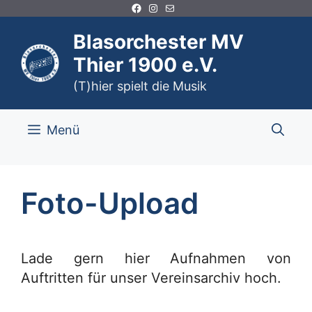
Facebook
Instagram
E-Mail
Zum
Inhalt
Blasorchester MV
springen
Thier 1900 e.V.
(T)hier spielt die Musik
Menü
Foto-Upload
Lade gern hier Aufnahmen von
Auftritten für unser Vereinsarchiv hoch.