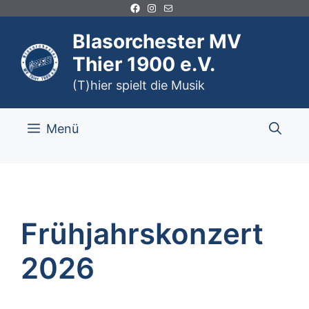
Facebook
Instagram
E-Mail
Zum
Inhalt
Blasorchester MV
springen
Thier 1900 e.V.
(T)hier spielt die Musik
Menü
Frühjahrskonzert
2026