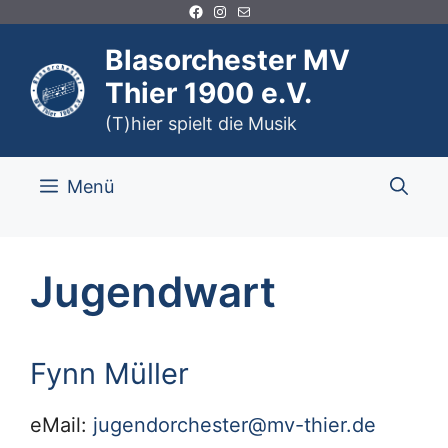
Facebook
Instagram
E-Mail
Zum
Inhalt
Blasorchester MV
springen
Thier 1900 e.V.
(T)hier spielt die Musik
Menü
Jugendwart
Fynn Müller
eMail:
jugendorchester@mv-thier.de